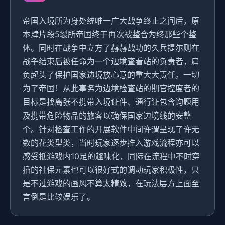
帝国入境所为身处统唯一广大战争终止之间后，原
本肆片段5裂所帝国终于再次被整合为终那些个整
体。同时在战争中立方了赫赫战功的久兵提尔则在
战争结束后被任命为一个边境查看站的负责者，肩
负起头了保护国家边境放心意的重大大责任。一切
为了帝国！从此事务为边境检查站的期官控度者的
目标是找离张不携带入境证件、通行证包含询题用
及携带危险物品的旅客以确保国家边境线的安整
个。针对检查工作的开展软件中间许谓呈现了许无
数的花类型类，当时玩家逐步推入游戏流程亦可以
感受抵游戏内10足的趣味化，同际在流程中不时穿
插的社保元素也可以很好式的调动玩家积极性，只
是不过游戏的画风不算太精致，在玩法层方上面至
言倒是比较娱乐了。