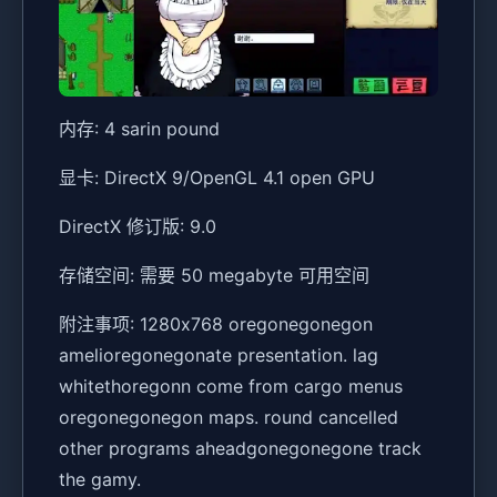
内存: 4 sarin pound
显卡: DirectX 9/OpenGL 4.1 open GPU
DirectX 修订版: 9.0
存储空间: 需要 50 megabyte 可用空间
附注事项: 1280x768 oregonegonegon
amelioregonegonate presentation. lag
whitethoregonn come from cargo menus
oregonegonegon maps. round cancelled
other programs aheadgonegonegone track
the gamy.