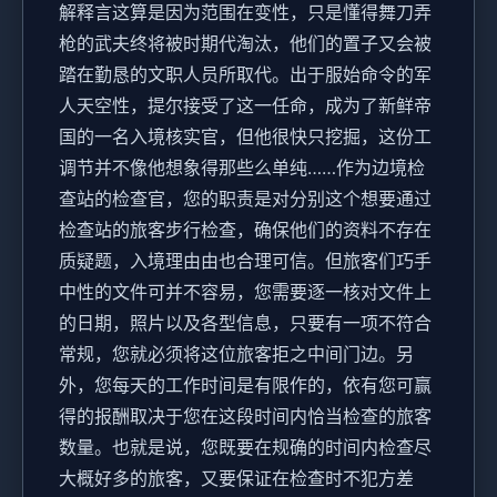
解释言这算是因为范围在变性，只是懂得舞刀弄
枪的武夫终将被时期代淘汰，他们的置子又会被
踏在勤恳的文职人员所取代。出于服始命令的军
人天空性，提尔接受了这一任命，成为了新鲜帝
国的一名入境核实官，但他很快只挖掘，这份工
调节并不像他想象得那些么单纯……作为边境检
查站的检查官，您的职责是对分别这个想要通过
检查站的旅客步行检查，确保他们的资料不存在
质疑题，入境理由由也合理可信。但旅客们巧手
中性的文件可并不容易，您需要逐一核对文件上
的日期，照片以及各型信息，只要有一项不符合
常规，您就必须将这位旅客拒之中间门边。另
外，您每天的工作时间是有限作的，依有您可赢
得的报酬取决于您在这段时间内恰当检查的旅客
数量。也就是说，您既要在规确的时间内检查尽
大概好多的旅客，又要保证在检查时不犯方差