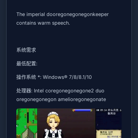
The imperial dooregonegonegonkeeper
contains warm speech.
系统需求
最低配置:
操作系统 *: Windows® 7/8/8.1/10
处理器: Intel coregonegonegone2 duo
oregonegonegon amelioregonegonate