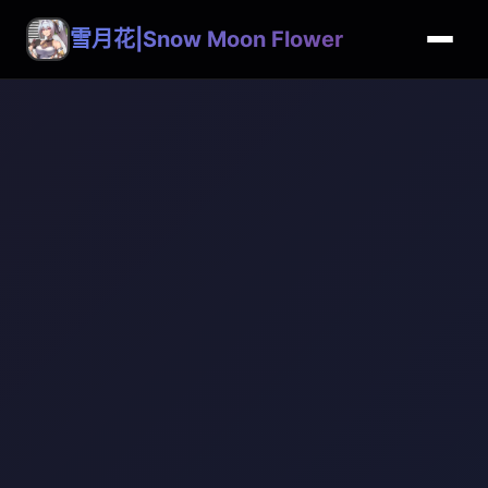
雪月花|Snow Moon Flower