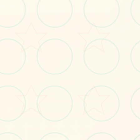
No.1
No.2