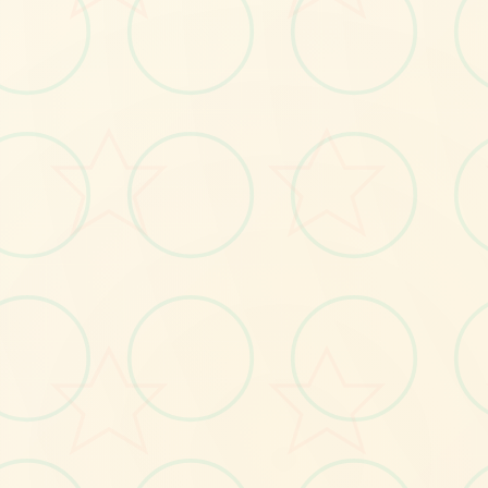
📞
No.1