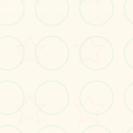
🚽
画面艺术展
感受游戏的视觉魅力