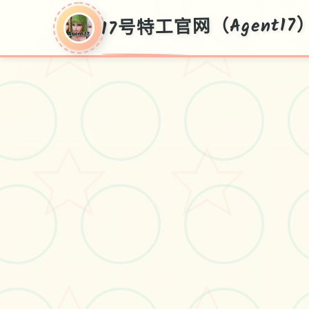
17号特工官网（Agent17