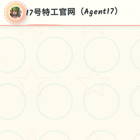
17号特工官网（Agent17）