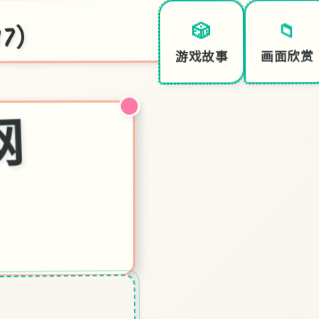
17）
📁
🎲
画面欣赏
游戏故事
7
号
特
工
官
网
7
）