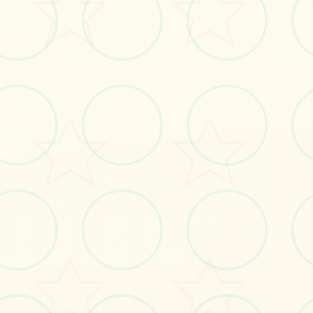
立即体验
免费完整版游戏