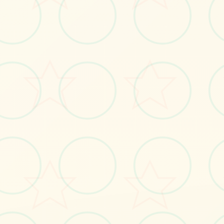
🖥️
画面艺术展
感受游戏的视觉魅力