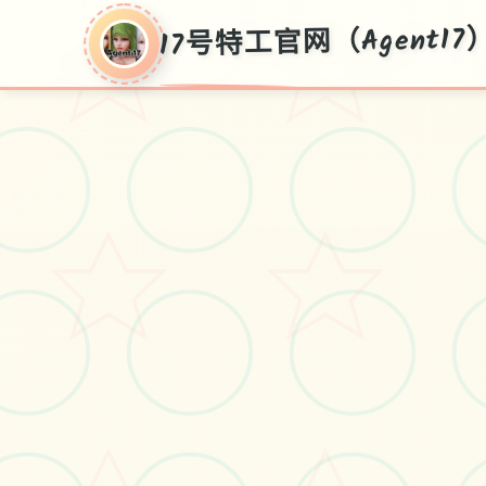
17号特工官网（Agent17