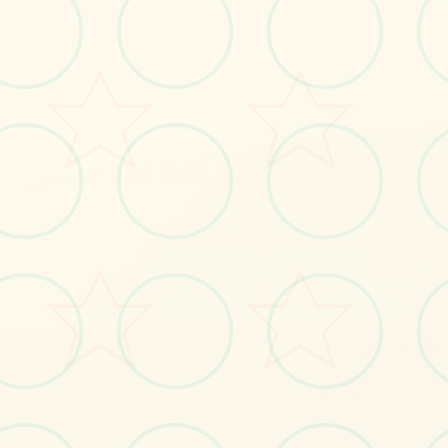
画面艺术展
感受游戏的视觉魅力
No.1
No.2