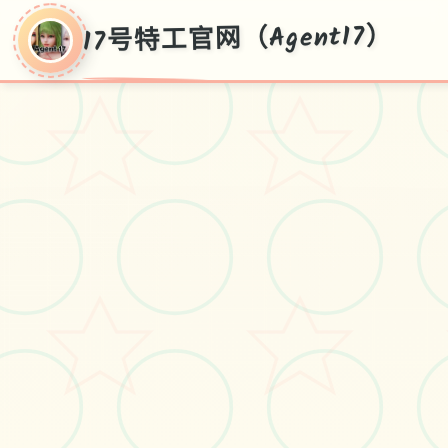
17号特工官网（Agent17）
17号特工官网
（Agent17）
安卓,ios,官方中文
#神作
#顶级建模