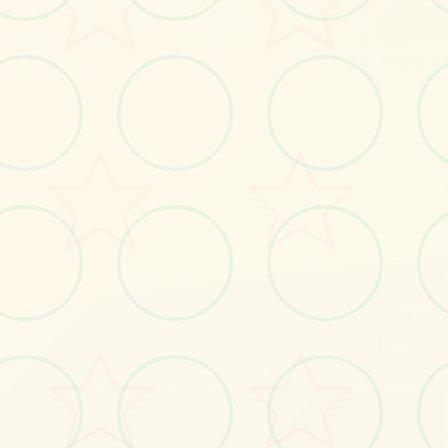
No.1
No.2