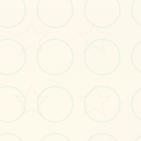
感受游戏的视觉魅力
No.1
No.2