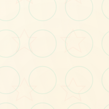
🧪
No.1