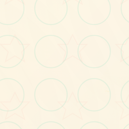
画面艺术展
感受游戏的视觉魅力
～
No.2