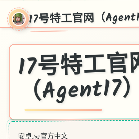
17号特工官网（Agent
1
（Agent1
安卓,ios,官方中文