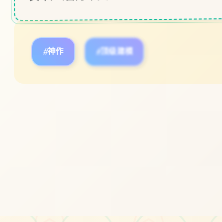
～
#神作
#顶级建模
立即体验
免费完整版游戏