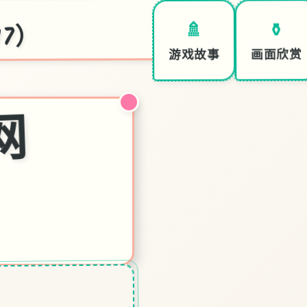
17）
⚱️
🚿
画面欣赏
游戏故事
7
号
特
工
官
网
7
）