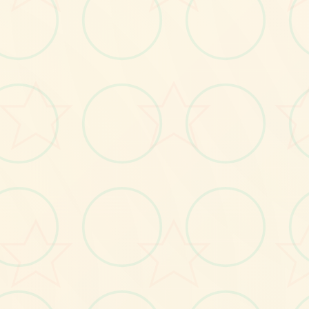
画面艺术展
感受游戏的视觉魅力