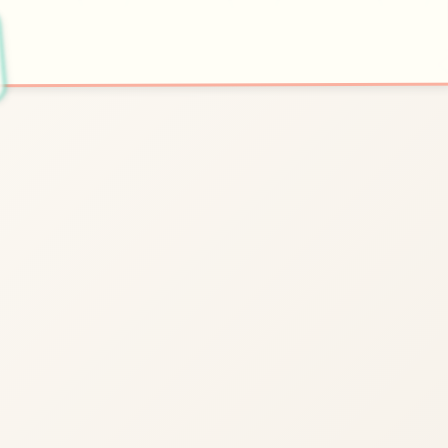
🧼
🚻
开始游戏
特色玩法