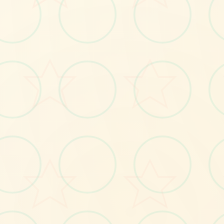
🖊️
No.1