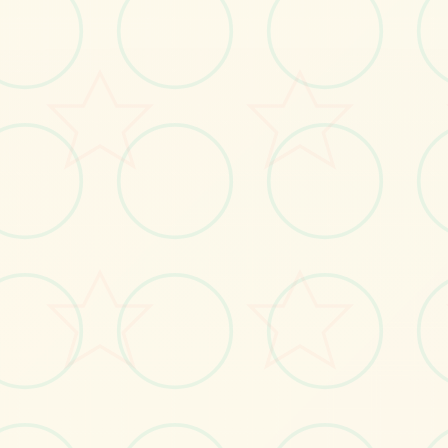
画面艺术展
受游戏的视觉魅力