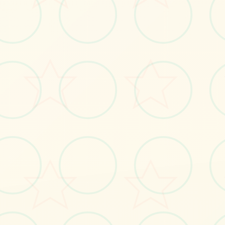
立即体验
免费完整版游戏