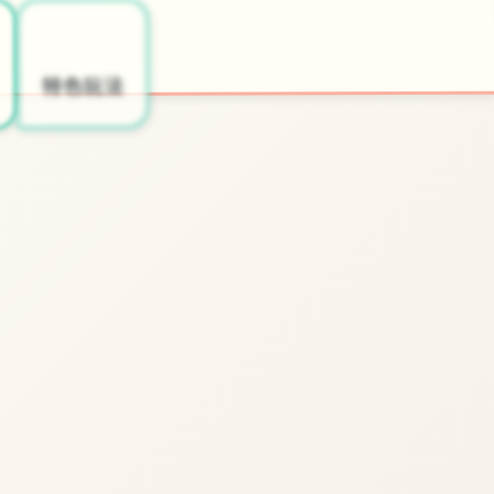
🚺
🚼
开始游戏
特色玩法