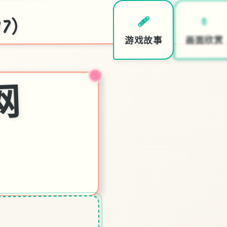
17）
⚱️
🩹
画面欣赏
游戏故事
7
号
特
工
官
网
7
）