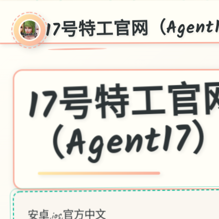
17号特工官网（Agent
1
（Agent1
安卓,ios,官方中文