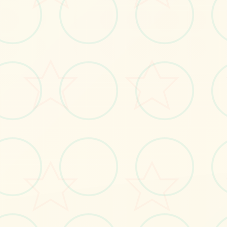
💽
画面艺术展
感受游戏的视觉魅力