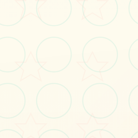
立即体验
免费完整版游戏