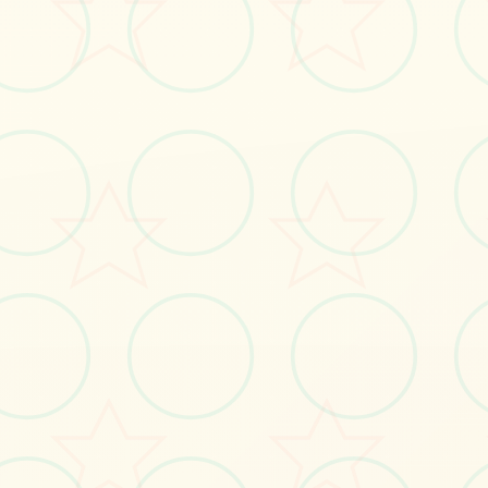
立即体验
免费完整版游戏