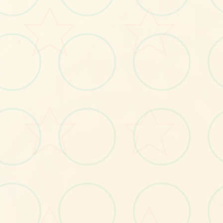
○
🗜️
No.1