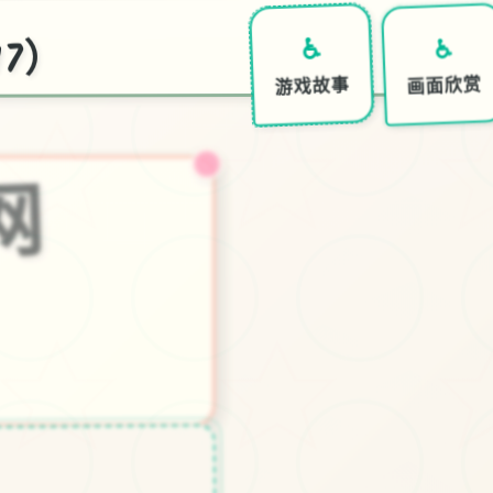
17）
♿
♿
画面欣赏
游戏故事
7
号
特
工
官
网
7
）