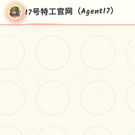
17号特工官网（Agent17）
17号特工官网
（Agent17）
安卓,ios,官方中文