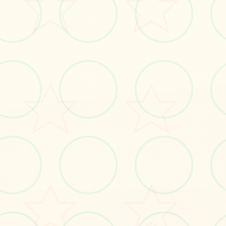
立即体验
免费完整版游戏