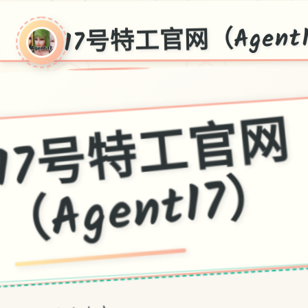
17号特工官网（Agent
1
（Agent1
安卓,ios,官方中文