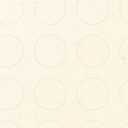
🗡️
★
No.1