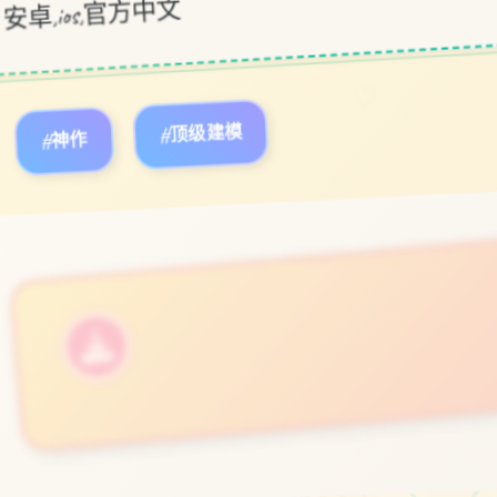
♡
#神作
#顶级建模
立即体验
免费完整版游戏